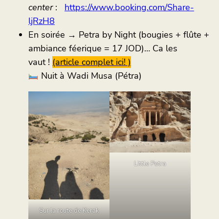
center
:
https://www.booking.com/Share-
ljRzH8
En soirée → Petra by Night (bougies + flûte +
ambiance féerique = 17 JOD)… Ca les
vaut !
(article complet ici! )
Nuit à Wadi Musa (Pétra)
Little Petra
Sur la route de Kerak