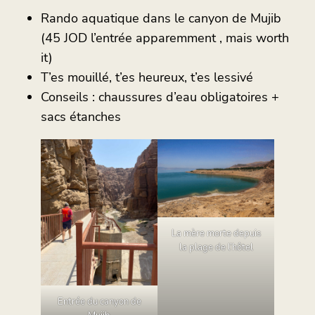
Rando aquatique dans le canyon de Mujib
(45 JOD l’entrée apparemment , mais worth
it)
T’es mouillé, t’es heureux, t’es lessivé
Conseils : chaussures d’eau obligatoires +
sacs étanches
La mère morte depuis
la plage de l’hôtel
Entrée du canyon de