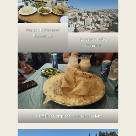
Repas au Sharazad
Restaurant
Le centre-ville
d’Amman
Le mansaf, un plat typique jordanien