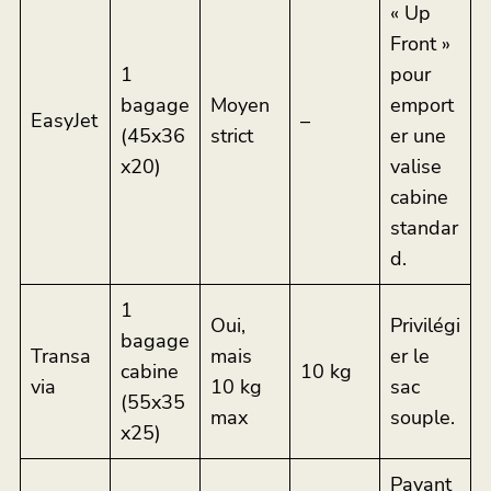
« Up
Front »
1
pour
bagage
Moyen
emport
EasyJet
–
(45x36
strict
er une
x20)
valise
cabine
standar
d.
1
Oui,
Privilégi
bagage
Transa
mais
er le
cabine
10 kg
via
10 kg
sac
(55x35
max
souple.
x25)
Payant