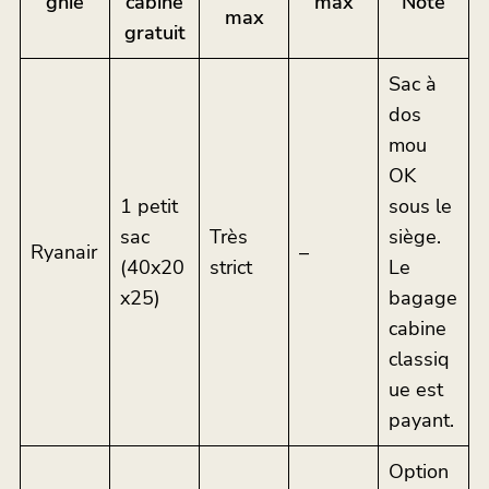
gnie
cabine
max
Note
max
gratuit
Sac à
dos
mou
OK
1 petit
sous le
sac
Très
siège.
Ryanair
–
(40x20
strict
Le
x25)
bagage
cabine
classiq
ue est
payant.
Option