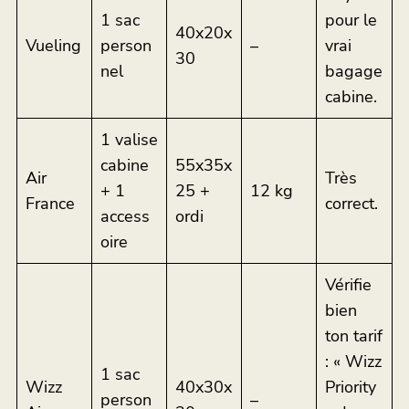
1 sac
pour le
40x20x
Vueling
person
–
vrai
30
nel
bagage
cabine.
1 valise
cabine
55x35x
Air
Très
+ 1
25 +
12 kg
France
correct.
access
ordi
oire
Vérifie
bien
ton tarif
: « Wizz
1 sac
Wizz
40x30x
Priority
person
–