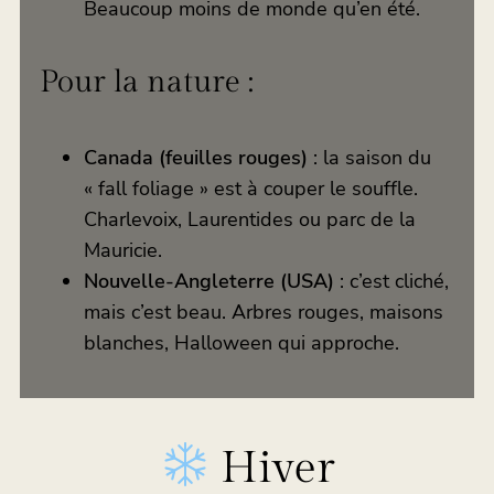
Beaucoup moins de monde qu’en été.
Pour la nature :
Canada (feuilles rouges)
: la saison du
« fall foliage » est à couper le souffle.
Charlevoix, Laurentides ou parc de la
Mauricie.
Nouvelle-Angleterre (USA)
: c’est cliché,
mais c’est beau. Arbres rouges, maisons
blanches, Halloween qui approche.
Hiver