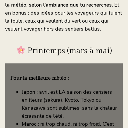
la météo
,
selon l’ambiance que tu recherches
. Et
en bonus : des idées pour les voyageurs qui fuient
la foule, ceux qui veulent du vert ou ceux qui
veulent voyager hors des sentiers battus.
Printemps (mars à mai)
Pour la meilleure météo :
Japon
: avril est LA saison des cerisiers
en fleurs (sakura). Kyoto, Tokyo ou
Kanazawa sont sublimes, sans la chaleur
écrasante de l’été.
Maroc
: ni trop chaud, ni trop froid. C’est