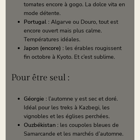
tomates encore à gogo. La dolce vita en
mode détente.
Portugal
: Algarve ou Douro, tout est
encore ouvert mais plus calme.
Températures idéales.
Japon (encore)
: les érables rougissent
fin octobre à Kyoto. Et c’est sublime.
Pour être seul :
Géorgie
: l’automne y est sec et doré.
Idéal pour les treks à Kazbegi, les
vignobles et les églises perchées.
Ouzbékistan
: les coupoles bleues de
Samarcande et les marchés d’automne.