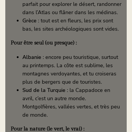
parfait pour explorer le désert, randonner
dans l’Atlas ou flâner dans les médinas.
Grèce
: tout est en fleurs, les prix sont
bas, les sites archéologiques sont vides.
Pour être seul (ou presque) :
Albanie
: encore peu touristique, surtout
au printemps. La côte est sublime, les
montagnes verdoyantes, et tu croiseras
plus de bergers que de touristes.
Sud de la Turquie
: la Cappadoce en
avril, c’est un autre monde.
Montgolfières, vallées vertes, et très peu
de monde.
Pour la nature (le vert, le vrai) :