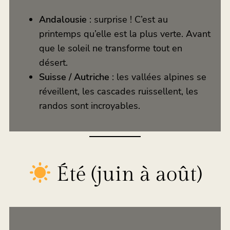
Andalousie
: surprise ! C’est au
printemps qu’elle est la plus verte. Avant
que le soleil ne transforme tout en
désert.
Suisse / Autriche
: les vallées alpines se
réveillent, les cascades ruissellent, les
randos sont incroyables.
Été (juin à août)