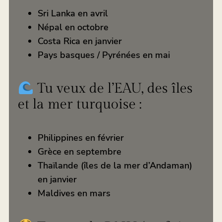
Sri Lanka en avril
Népal en octobre
Costa Rica en janvier
Pays basques / Pyrénées en mai
Tu veux de l’EAU, des îles
et la mer turquoise :
Philippines en février
Grèce en septembre
Thaïlande (îles de la mer d’Andaman)
en janvier
Maldives en mars