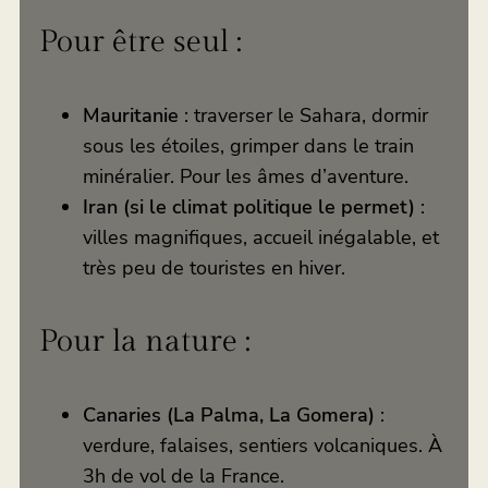
Pour être seul :
Mauritanie
: traverser le Sahara, dormir
sous les étoiles, grimper dans le train
minéralier. Pour les âmes d’aventure.
Iran (si le climat politique le permet)
:
villes magnifiques, accueil inégalable, et
très peu de touristes en hiver.
Pour la nature :
Canaries (La Palma, La Gomera)
:
verdure, falaises, sentiers volcaniques. À
3h de vol de la France.