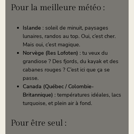
Pour la meilleure météo :
Islande
: soleil de minuit, paysages
lunaires, randos au top. Oui, c’est cher.
Mais oui, c’est magique.
Norvège (îles Lofoten)
: tu veux du
grandiose ? Des fjords, du kayak et des
cabanes rouges ? C’est ici que ça se
passe.
Canada (Québec / Colombie-
Britannique)
: températures idéales, lacs
turquoise, et plein air à fond.
Pour être seul :