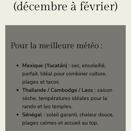
(décembre à février)
Pour la meilleure météo :
Mexique (Yucatán)
: sec, ensoleillé,
parfait. Idéal pour combiner culture,
plages et tacos.
Thaïlande / Cambodge / Laos
: saison
sèche, températures idéales pour la
rando et les temples.
Sénégal
: soleil garanti, chaleur douce,
plages calmes et accueil au top.