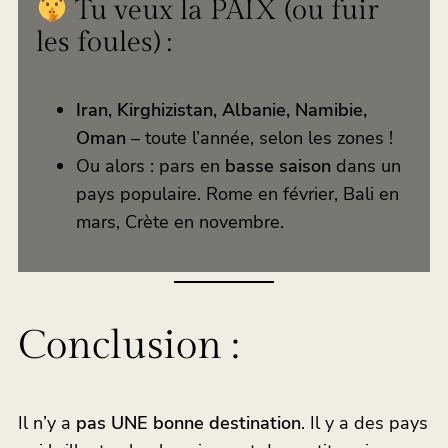
Tu veux la PAIX (ou fuir
les foules) :
Iran, Kirghizistan, Albanie, Namibie,
Oman
– toute l’année, selon les zones !
Ou alors : pars en
basse saison
dans un
pays populaire. Rome en février, Bali en
mars, Crète en novembre.
Conclusion :
Il n’y a
pas UNE bonne destination
. Il y a des pays