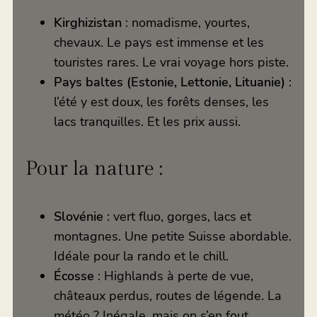
Kirghizistan
: nomadisme, yourtes,
chevaux. Le pays est immense et les
touristes rares. Le vrai voyage hors piste.
Pays baltes (Estonie, Lettonie, Lituanie)
:
l’été y est doux, les forêts denses, les
lacs tranquilles. Et les prix aussi.
Pour la nature :
Slovénie
: vert fluo, gorges, lacs et
montagnes. Une petite Suisse abordable.
Idéale pour la rando et le chill.
Écosse
: Highlands à perte de vue,
châteaux perdus, routes de légende. La
météo ? Inégale, mais on s’en fout.