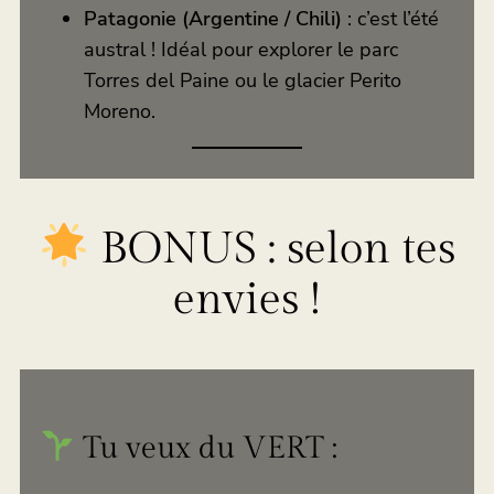
Patagonie (Argentine / Chili)
: c’est l’été
austral ! Idéal pour explorer le parc
Torres del Paine ou le glacier Perito
Moreno.
BONUS : selon tes
envies !
Tu veux du VERT :