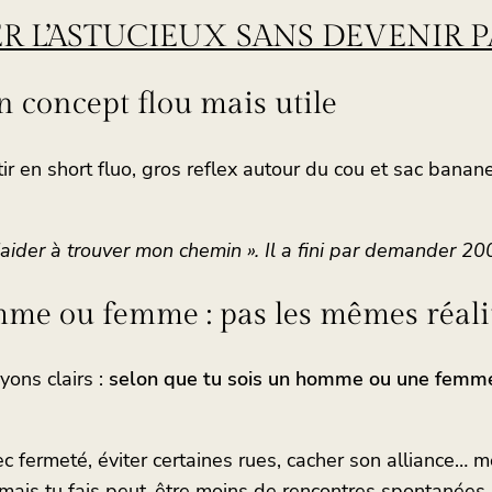
R L’ASTUCIEUX SANS DEVENIR 
 un concept flou mais utile
ir en short fluo, gros reflex autour du cou et sac banan
aider à trouver mon chemin ». Il a fini par demander 200
mme ou femme : pas les mêmes réali
yons clairs :
selon que tu sois un homme ou une femme,
ec fermeté, éviter certaines rues, cacher son alliance… m
, mais tu fais peut-être moins de rencontres spontanées.