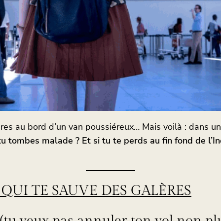
 au bord d’un van poussiéreux… Mais voilà : dans un co
si tu tombes malade ? Et si tu te perds au fin fond de l’I
A QUI TE SAUVE DES GALÈRES