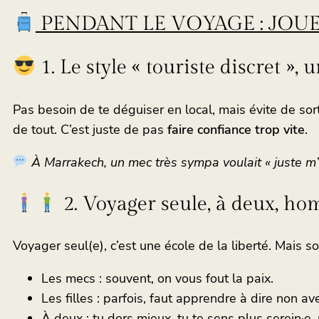
PENDANT LE VOYAGE : JOUE
1. Le style « touriste discret »,
Pas besoin de te déguiser en local, mais évite de sort
de tout. C’est juste de pas
faire confiance trop vite
.
À Marrakech, un mec très sympa voulait « juste m’
2. Voyager seule, à deux, ho
Voyager seul(e), c’est une école de la liberté. Mais so
Les mecs : souvent, on vous fout la paix.
Les filles : parfois, faut apprendre à dire non av
À deux : tu dors mieux, tu te sens plus serein·e