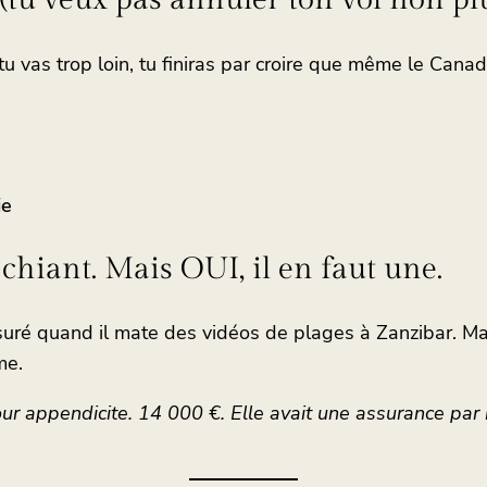
 (tu veux pas annuler ton vol non pl
tu vas trop loin, tu finiras par croire que même le Canad
ie
t chiant. Mais OUI, il en faut une.
ssuré quand il mate des vidéos de plages à Zanzibar. M
me.
 appendicite. 14 000 €. Elle avait une assurance par moi