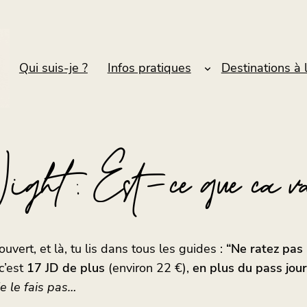
Qui suis-je ?
Infos pratiques
Destinations à 
ght : Est-ce que ça va
uvert, et là, tu lis dans tous les guides :
“Ne ratez pas
c’est
17 JD de plus
(environ 22 €),
en plus du pass jou
, je le fais pas…